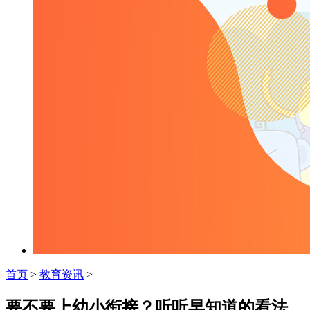
首页
>
教育资讯
>
要不要上幼小衔接？听听早知道的看法